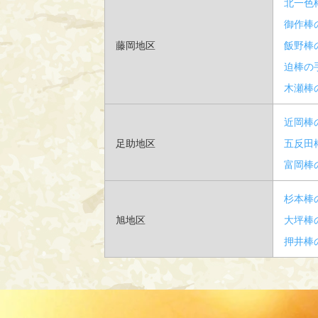
北一色
御作棒
藤岡地区
飯野棒
迫棒の
木瀬棒
近岡棒
足助地区
五反田
富岡棒
杉本棒
旭地区
大坪棒
押井棒