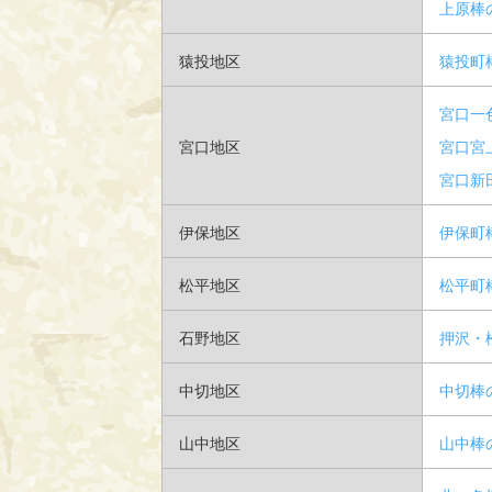
上原棒
猿投地区
猿投町
宮口一
宮口地区
宮口宮
宮口新
伊保地区
伊保町
松平地区
松平町
石野地区
押沢・
中切地区
中切棒
山中地区
山中棒