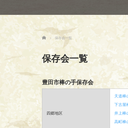
ホーム
保存会一覧
保存会一覧
豊田市棒の手保存会
天道棒
下古屋
四郷地区
井上棒
高町棒