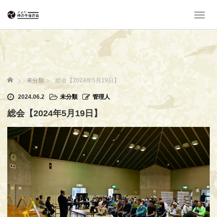
T
o
g
g
l
e
n
ホーム
未分類
総会【2024年5月19日】
a
v
2024.06.2
未分類
管理人
i
総会【2024年5月19日】
g
a
t
i
o
n