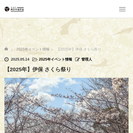
T
o
g
g
l
e
n
ホーム
2025年イベント情報
【2025年】伊保 さくら祭り
a
v
2025.05.14
2025年イベント情報
管理人
i
【2025年】伊保 さくら祭り
g
a
t
i
o
n