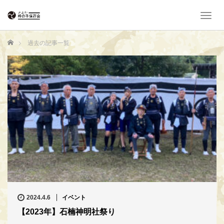
T
o
g
ホーム
過去の記事一覧
g
l
e
n
a
v
i
g
a
t
i
o
n
2024.4.6
イベント
【2023年】石楠神明社祭り