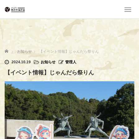
T
o
g
g
l
e
n
ホーム
お知らせ
【イベント情報】じゃんだら祭りん
a
v
2024.10.19
お知らせ
管理人
i
【イベント情報】じゃんだら祭りん
g
a
t
i
o
n